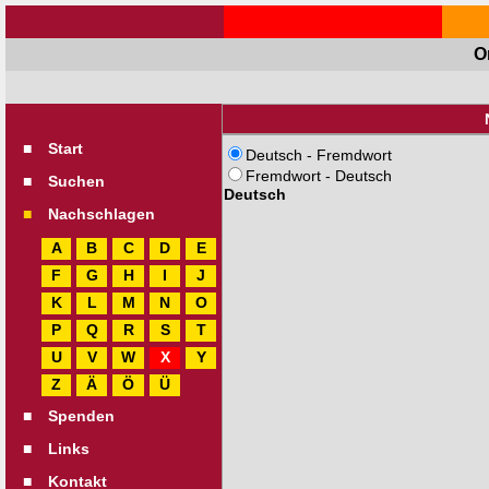
O
■
Start
Deutsch - Fremdwort
Fremdwort - Deutsch
■
Suchen
Deutsch
■
Nachschlagen
A
B
C
D
E
F
G
H
I
J
K
L
M
N
O
P
Q
R
S
T
U
V
W
X
Y
Z
Ä
Ö
Ü
■
Spenden
■
Links
■
Kontakt