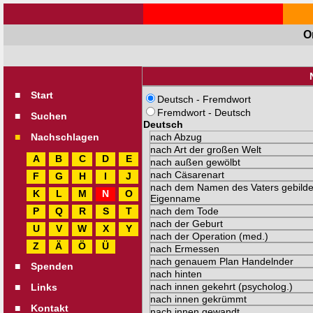
O
■
Start
Deutsch - Fremdwort
Fremdwort - Deutsch
■
Suchen
Deutsch
■
Nachschlagen
A
B
C
D
E
F
G
H
I
J
K
L
M
N
O
P
Q
R
S
T
U
V
W
X
Y
Z
Ä
Ö
Ü
■
Spenden
■
Links
■
Kontakt